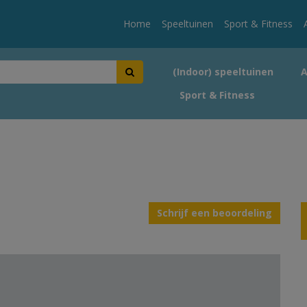
Home
Speeltuinen
Sport & Fitness
(Indoor) speeltuinen
Sport & Fitness
Schrijf een beoordeling