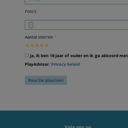
Foto's
*
Aantal sterren
Ja, ik ben 16 jaar of ouder en ik ga akkoord m
PlayAdvisor.
Privacy beleid
Volg ons op