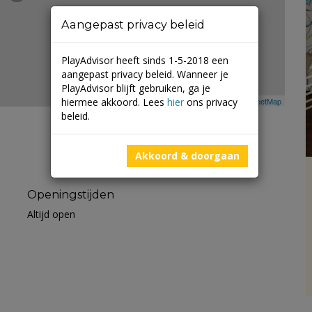
Aangepast privacy beleid
PlayAdvisor heeft sinds 1-5-2018 een
aangepast privacy beleid. Wanneer je
PlayAdvisor blijft gebruiken, ga je
hiermee akkoord. Lees
hier
ons privacy
Leaflet
| ©
Mapbox
©
OpenStreetMap
beleid.
Akkoord & doorgaan
Openingstijden
Altijd open