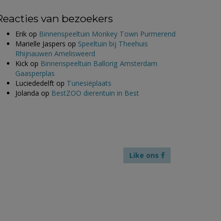
Reacties van bezoekers
Erik
op
Binnenspeeltuin Monkey Town Purmerend
Marielle Jaspers
op
Speeltuin bij Theehuis
Rhijnauwen Amelisweerd
Kick
op
Binnenspeeltuin Ballorig Amsterdam
Gaasperplas
Luciededelft
op
Tunesiëplaats
Jolanda
op
BestZOO dierentuin in Best
Like ons