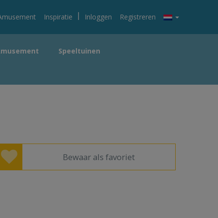
|
Amusement
Inspiratie
Inloggen
Registreren
Amusement
Speeltuinen
Bewaar als favoriet