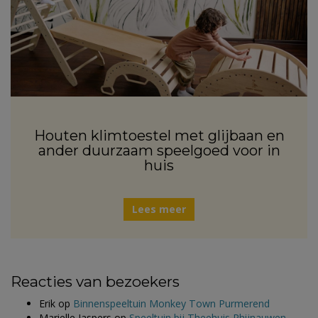
Houten klimtoestel met glijbaan en
ander duurzaam speelgoed voor in
huis
Lees meer
Reacties van bezoekers
Erik
op
Binnenspeeltuin Monkey Town Purmerend
Marielle Jaspers
op
Speeltuin bij Theehuis Rhijnauwen