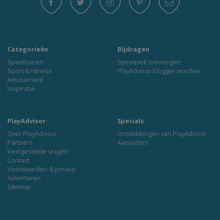
Categorieën
Bijdragen
Speeltuinen
Speelplek toevoegen
Sport & Fitness
PlayAdvisor blogger worden
Amusement
Inspiratie
PlayAdvisor
Specials
Over PlayAdvisor
Ontdekkingen van PlayAdvisor
Partners
Aanraders
Veelgestelde vragen
Contact
Voorwaarden & privacy
Adverteren
Sitemap