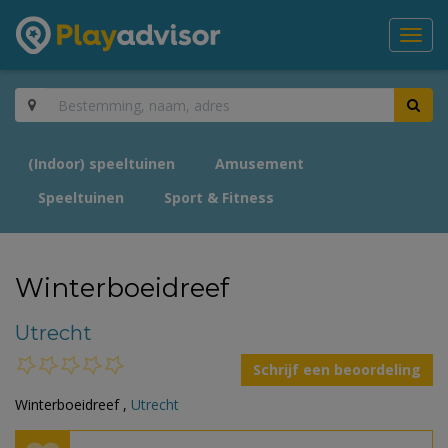
Toggl
navig
(Indoor) speeltuinen
Amusement
Speeltuinen
Sport & Fitness
Winterboeidreef
Utrecht
Schrijf een beoordeling
Winterboeidreef ,
Utrecht