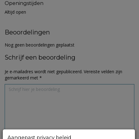
Openingstijden
Altijd open
Beoordelingen
Nog geen beoordelingen geplaatst
Schrijf een beoordeling
Je e-mailadres wordt niet gepubliceerd.
Vereiste velden zijn
gemarkeerd met
*
Aangepast privacy beleid