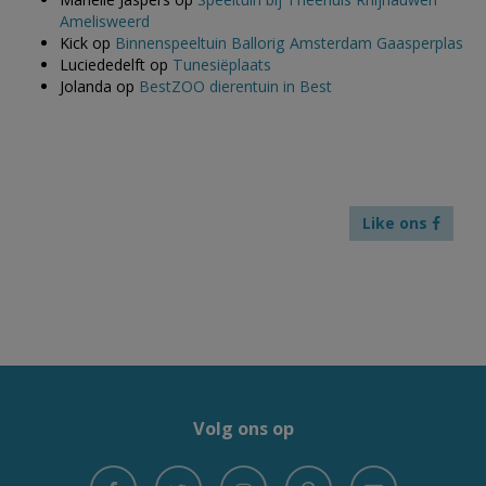
Amelisweerd
Kick
op
Binnenspeeltuin Ballorig Amsterdam Gaasperplas
Luciededelft
op
Tunesiëplaats
Jolanda
op
BestZOO dierentuin in Best
Like ons
Volg ons op