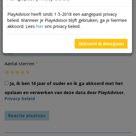
PlayAdvisor heeft sinds 1-5-2018 een aangepast privacy
beleid. Wanneer je PlayAdvisor blijft gebruiken, ga je hiermee
akkoord. Lees
hier
ons privacy beleid.
Foto's
Akkoord & doorgaan
*
Aantal sterren
Ja, ik ben 16 jaar of ouder en ik ga akkoord met het
opslaan en verwerken van deze data door PlayAdvisor.
Privacy beleid