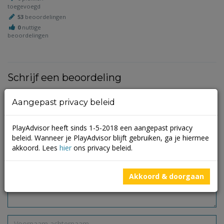
toegevoegd
53
beoordelingen
0
nuttige
beoordelingen
Schrijf een beoordeling
Je e-mailadres wordt niet gepubliceerd.
Vereiste velden zijn
Aangepast privacy beleid
gemarkeerd met
*
PlayAdvisor heeft sinds 1-5-2018 een aangepast privacy
beleid. Wanneer je PlayAdvisor blijft gebruiken, ga je hiermee
akkoord. Lees
hier
ons privacy beleid.
Akkoord & doorgaan