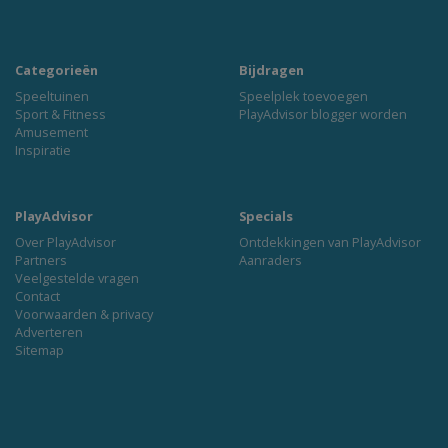
Categorieën
Bijdragen
Speeltuinen
Speelplek toevoegen
Sport & Fitness
PlayAdvisor blogger worden
Amusement
Inspiratie
PlayAdvisor
Specials
Over PlayAdvisor
Ontdekkingen van PlayAdvisor
Partners
Aanraders
Veelgestelde vragen
Contact
Voorwaarden & privacy
Adverteren
Sitemap