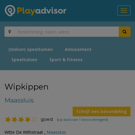
Toggl
navig
(Indoor) speeltuinen
Amusement
Speeltuinen
Sport & Fitness
Wipkippen
Maassluis
Schrijf een beoordeling
goed
(
op basis van 1 beoordelingen
)
Witte De Withstraat ,
Maassluis