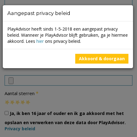
Aangepast privacy beleid
PlayAdvisor heeft sinds 1-5-2018 een aangepast privacy
beleid. Wanneer je PlayAdvisor blijft gebruiken, ga je hiermee
akkoord. Lees
hier
ons privacy beleid.
Akkoord & doorgaan
Foto's
*
Aantal sterren
Ja, ik ben 16 jaar of ouder en ik ga akkoord met het
opslaan en verwerken van deze data door PlayAdvisor.
Privacy beleid