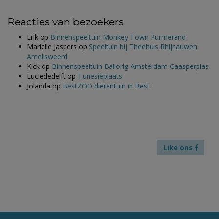
Reacties van bezoekers
Erik
op
Binnenspeeltuin Monkey Town Purmerend
Marielle Jaspers
op
Speeltuin bij Theehuis Rhijnauwen
Amelisweerd
Kick
op
Binnenspeeltuin Ballorig Amsterdam Gaasperplas
Luciededelft
op
Tunesiëplaats
Jolanda
op
BestZOO dierentuin in Best
Like ons