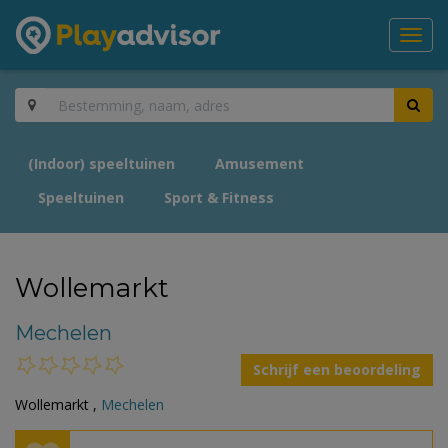
Toggl
navig
(Indoor) speeltuinen
Amusement
Speeltuinen
Sport & Fitness
Wollemarkt
Mechelen
Schrijf een beoordeling
Wollemarkt ,
Mechelen