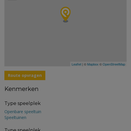
Leaflet
| ©
Mapbox
©
OpenStreetMap
Route opvragen
Kenmerken
Type speelplek
Openbare speeltuin
Speeltuinen
Type speelplek