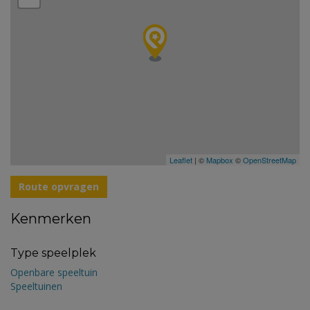
Leaflet
| ©
Mapbox
©
OpenStreetMap
Route opvragen
Kenmerken
Type speelplek
Openbare speeltuin
Speeltuinen