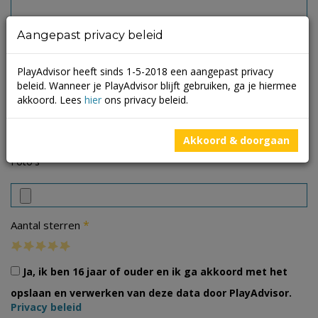
Aangepast privacy beleid
PlayAdvisor heeft sinds 1-5-2018 een aangepast privacy
beleid. Wanneer je PlayAdvisor blijft gebruiken, ga je hiermee
akkoord. Lees
hier
ons privacy beleid.
Akkoord & doorgaan
Foto's
*
Aantal sterren
Ja, ik ben 16 jaar of ouder en ik ga akkoord met het
opslaan en verwerken van deze data door PlayAdvisor.
Privacy beleid