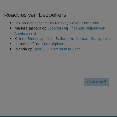
Reacties van bezoekers
Erik
op
Binnenspeeltuin Monkey Town Purmerend
Marielle Jaspers
op
Speeltuin bij Theehuis Rhijnauwen
Amelisweerd
Kick
op
Binnenspeeltuin Ballorig Amsterdam Gaasperplas
Luciededelft
op
Tunesiëplaats
Jolanda
op
BestZOO dierentuin in Best
Like ons