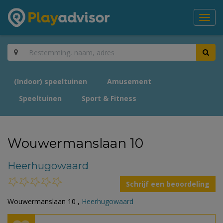
Toggl
navig
(Indoor) speeltuinen
Amusement
Speeltuinen
Sport & Fitness
Wouwermanslaan 10
Heerhugowaard
Schrijf een beoordeling
Wouwermanslaan 10 ,
Heerhugowaard