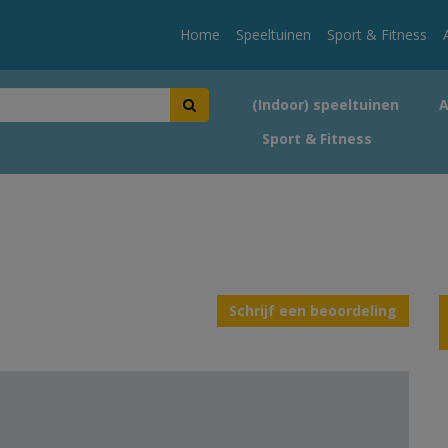
Home
Speeltuinen
Sport & Fitness
(Indoor) speeltuinen
Sport & Fitness
Schrijf een beoordeling