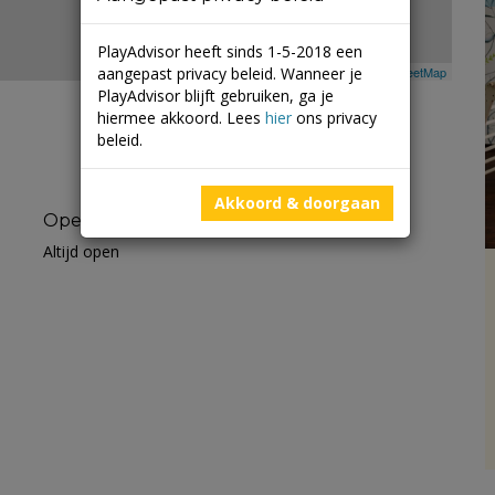
PlayAdvisor heeft sinds 1-5-2018 een
aangepast privacy beleid. Wanneer je
Leaflet
| ©
Mapbox
©
OpenStreetMap
PlayAdvisor blijft gebruiken, ga je
hiermee akkoord. Lees
hier
ons privacy
beleid.
Akkoord & doorgaan
Openingstijden
Altijd open