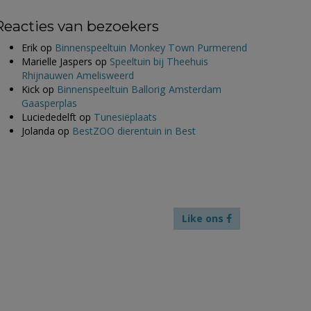
Reacties van bezoekers
Erik
op
Binnenspeeltuin Monkey Town Purmerend
Marielle Jaspers
op
Speeltuin bij Theehuis
Rhijnauwen Amelisweerd
Kick
op
Binnenspeeltuin Ballorig Amsterdam
Gaasperplas
Luciededelft
op
Tunesiëplaats
Jolanda
op
BestZOO dierentuin in Best
Like ons