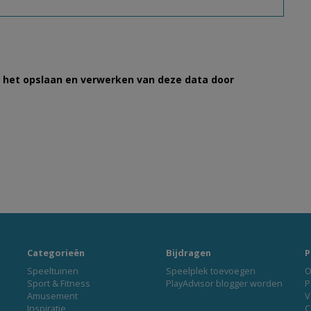
et het opslaan en verwerken van deze data door
Categorieën
Bijdragen
P
Speeltuinen
Speelplek toevoegen
O
Sport & Fitness
PlayAdvisor blogger worden
P
Amusement
V
Inspiratie
C