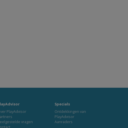
layAdvisor
Specials
ver PlayAdvisor
Ontdekkingen van
artners
PlayAdvisor
eelgestelde vragen
Aanraders
ontact