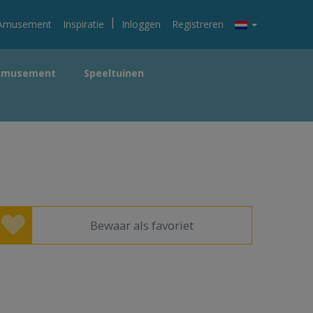
|
Amusement
Inspiratie
Inloggen
Registreren
Amusement
Speeltuinen
Bewaar als favoriet