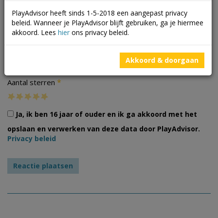
PlayAdvisor heeft sinds 1-5-2018 een aangepast privacy
beleid. Wanneer je PlayAdvisor blijft gebruiken, ga je hiermee
akkoord. Lees
hier
ons privacy beleid.
Foto's
Akkoord & doorgaan
*
Aantal sterren
Ja, ik ben 16 jaar of ouder en ik ga akkoord met het
opslaan en verwerken van deze data door PlayAdvisor.
Privacy beleid