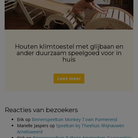
Houten klimtoestel met glijbaan en
ander duurzaam speelgoed voor in
huis
Lees meer
Reacties van bezoekers
Erik
op
Binnenspeeltuin Monkey Town Purmerend
Marielle Jaspers
op
Speeltuin bij Theehuis Rhijnauwen
Amelisweerd
Kick
op
Binnenspeeltuin Ballorig Amsterdam Gaasperplas