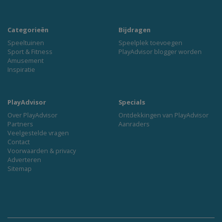
Categorieën
Bijdragen
Speeltuinen
Speelplek toevoegen
Sport & Fitness
PlayAdvisor blogger worden
Amusement
Inspiratie
PlayAdvisor
Specials
Over PlayAdvisor
Ontdekkingen van PlayAdvisor
Partners
Aanraders
Veelgestelde vragen
Contact
Voorwaarden & privacy
Adverteren
Sitemap