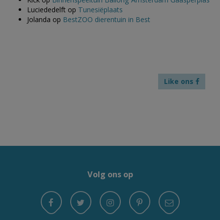
Luciededelft
op
Tunesiëplaats
Jolanda
op
BestZOO dierentuin in Best
Like ons
Volg ons op