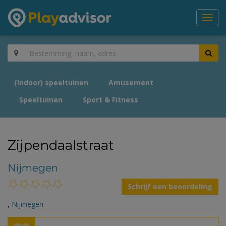
Toggl
navig
(Indoor) speeltuinen
Amusement
Speeltuinen
Sport & Fitness
Zijpendaalstraat
Nijmegen
Schrijf een beoordeling
,
Nijmegen