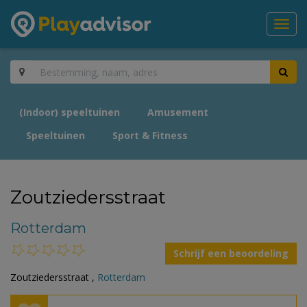
Toggl
navig
(Indoor) speeltuinen
Amusement
Speeltuinen
Sport & Fitness
Zoutziedersstraat
Rotterdam
Schrijf een beoordeling
Zoutziedersstraat ,
Rotterdam