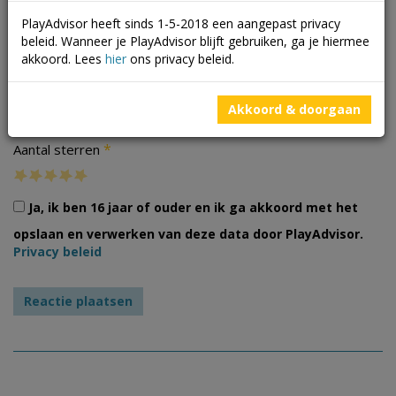
PlayAdvisor heeft sinds 1-5-2018 een aangepast privacy
beleid. Wanneer je PlayAdvisor blijft gebruiken, ga je hiermee
akkoord. Lees
hier
ons privacy beleid.
Foto's
Akkoord & doorgaan
*
Aantal sterren
Ja, ik ben 16 jaar of ouder en ik ga akkoord met het
opslaan en verwerken van deze data door PlayAdvisor.
Privacy beleid