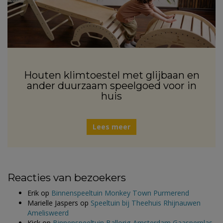
Houten klimtoestel met glijbaan en
ander duurzaam speelgoed voor in
huis
Lees meer
Reacties van bezoekers
Erik
op
Binnenspeeltuin Monkey Town Purmerend
Marielle Jaspers
op
Speeltuin bij Theehuis Rhijnauwen
Amelisweerd
Kick
op
Binnenspeeltuin Ballorig Amsterdam Gaasperplas