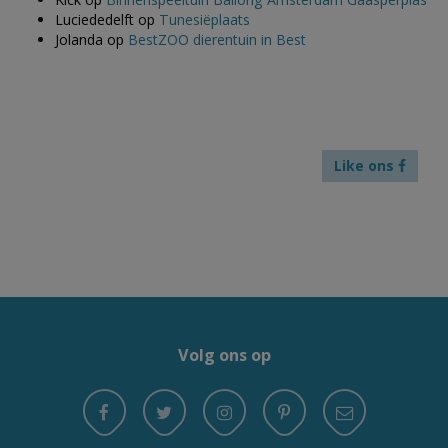
Luciededelft
op
Tunesiëplaats
Jolanda
op
BestZOO dierentuin in Best
Like ons
Volg ons op