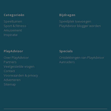
Categorieën
Bijdragen
Speeltuinen
Speelplek toevoegen
Sport & Fitness
PlayAdvisor blogger worden
Amusement
Inspiratie
PlayAdvisor
Specials
Over PlayAdvisor
Ontdekkingen van PlayAdvisor
Partners
Aanraders
Veelgestelde vragen
Contact
Voorwaarden & privacy
Adverteren
Sitemap