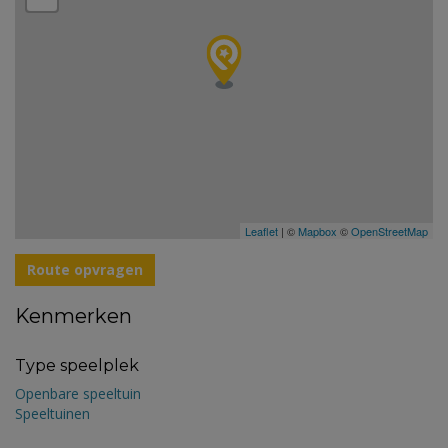
Leaflet
| ©
Mapbox
©
OpenStreetMap
Route opvragen
Kenmerken
Type speelplek
Openbare speeltuin
Speeltuinen