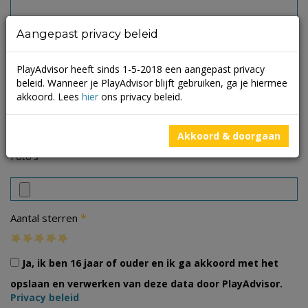
Aangepast privacy beleid
PlayAdvisor heeft sinds 1-5-2018 een aangepast privacy
beleid. Wanneer je PlayAdvisor blijft gebruiken, ga je hiermee
akkoord. Lees
hier
ons privacy beleid.
Akkoord & doorgaan
Foto's
*
Aantal sterren
Ja, ik ben 16 jaar of ouder en ik ga akkoord met het
opslaan en verwerken van deze data door PlayAdvisor.
Privacy beleid