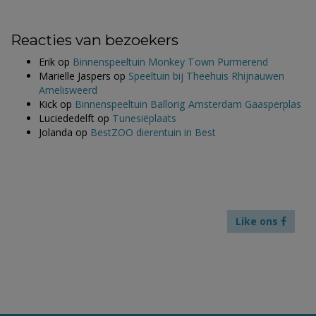
Reacties van bezoekers
Erik
op
Binnenspeeltuin Monkey Town Purmerend
Marielle Jaspers
op
Speeltuin bij Theehuis Rhijnauwen
Amelisweerd
Kick
op
Binnenspeeltuin Ballorig Amsterdam Gaasperplas
Luciededelft
op
Tunesiëplaats
Jolanda
op
BestZOO dierentuin in Best
Like ons