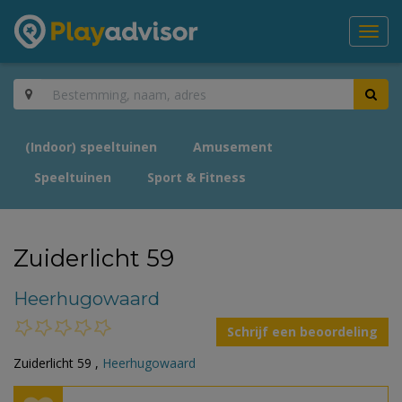
Toggl
navig
(Indoor) speeltuinen
Amusement
Speeltuinen
Sport & Fitness
Zuiderlicht 59
Heerhugowaard
Schrijf een beoordeling
Zuiderlicht 59 ,
Heerhugowaard