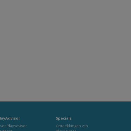
layAdvisor
Specials
ver PlayAdvisor
Ontdekkingen van