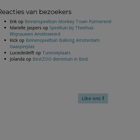
Reacties van bezoekers
Erik
op
Binnenspeeltuin Monkey Town Purmerend
Marielle Jaspers
op
Speeltuin bij Theehuis
Rhijnauwen Amelisweerd
Kick
op
Binnenspeeltuin Ballorig Amsterdam
Gaasperplas
Luciededelft
op
Tunesiëplaats
Jolanda
op
BestZOO dierentuin in Best
Like ons