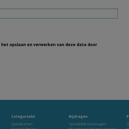
et het opslaan en verwerken van deze data door
Categorieën
Bijdragen
P
Speeltuinen
Speelplek toevoegen
O