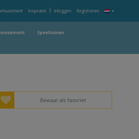
|
Amusement
Inspiratie
Inloggen
Registreren
Amusement
Speeltuinen
Bewaar als favoriet