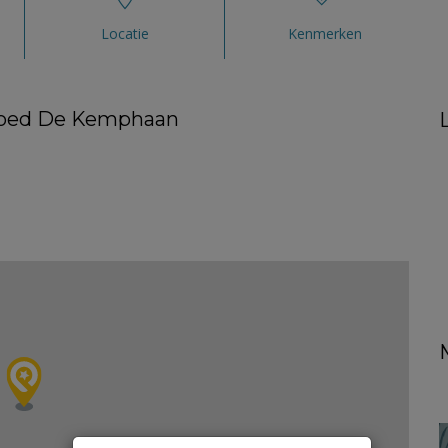
Locatie
Kenmerken
dgoed De Kemphaan