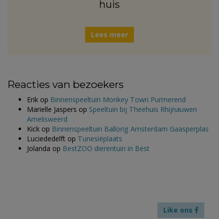
huis
Lees meer
Reacties van bezoekers
Erik
op
Binnenspeeltuin Monkey Town Purmerend
Marielle Jaspers
op
Speeltuin bij Theehuis Rhijnauwen
Amelisweerd
Kick
op
Binnenspeeltuin Ballorig Amsterdam Gaasperplas
Luciededelft
op
Tunesiëplaats
Jolanda
op
BestZOO dierentuin in Best
Like ons