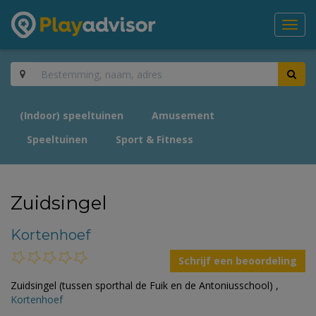
Toggl
navig
(Indoor) speeltuinen
Amusement
Speeltuinen
Sport & Fitness
Zuidsingel
Kortenhoef
Schrijf een beoordeling
Zuidsingel (tussen sporthal de Fuik en de Antoniusschool) ,
Kortenhoef