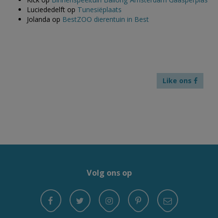
Luciededelft
op
Tunesiëplaats
Jolanda
op
BestZOO dierentuin in Best
Like ons
Volg ons op