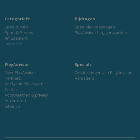
Categorieën
Bijdragen
Speeltuinen
Speelplek toevoegen
Sport & Fitness
PlayAdvisor blogger worden
Amusement
Inspiratie
PlayAdvisor
Specials
Over PlayAdvisor
Ontdekkingen van PlayAdvisor
Partners
Aanraders
Veelgestelde vragen
Contact
Voorwaarden & privacy
Adverteren
Sitemap