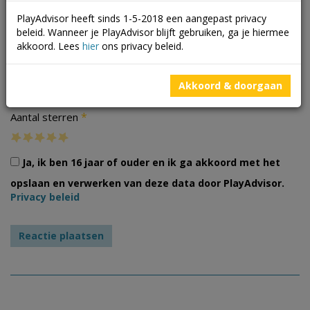
PlayAdvisor heeft sinds 1-5-2018 een aangepast privacy
beleid. Wanneer je PlayAdvisor blijft gebruiken, ga je hiermee
akkoord. Lees
hier
ons privacy beleid.
Foto's
Akkoord & doorgaan
*
Aantal sterren
Ja, ik ben 16 jaar of ouder en ik ga akkoord met het
opslaan en verwerken van deze data door PlayAdvisor.
Privacy beleid