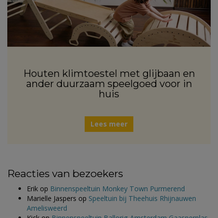
Houten klimtoestel met glijbaan en
ander duurzaam speelgoed voor in
huis
Lees meer
Reacties van bezoekers
Erik
op
Binnenspeeltuin Monkey Town Purmerend
Marielle Jaspers
op
Speeltuin bij Theehuis Rhijnauwen
Amelisweerd
Kick
op
Binnenspeeltuin Ballorig Amsterdam Gaasperplas