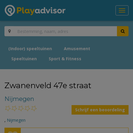
Toggl
navig
(Indoor) speeltuinen
Amusement
Speeltuinen
Sport & Fitness
Zwanenveld 47e straat
Nijmegen
Schrijf een beoordeling
,
Nijmegen