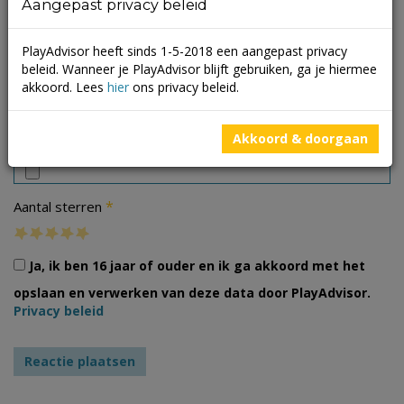
Aangepast privacy beleid
PlayAdvisor heeft sinds 1-5-2018 een aangepast privacy
beleid. Wanneer je PlayAdvisor blijft gebruiken, ga je hiermee
akkoord. Lees
hier
ons privacy beleid.
Foto's
Akkoord & doorgaan
*
Aantal sterren
Ja, ik ben 16 jaar of ouder en ik ga akkoord met het
opslaan en verwerken van deze data door PlayAdvisor.
Privacy beleid