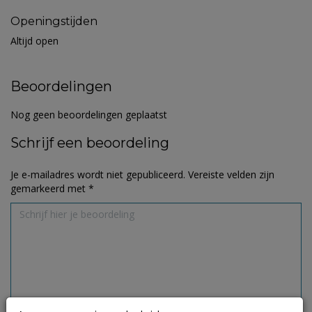
Openingstijden
Altijd open
Beoordelingen
Nog geen beoordelingen geplaatst
Schrijf een beoordeling
Je e-mailadres wordt niet gepubliceerd.
Vereiste velden zijn
gemarkeerd met
*