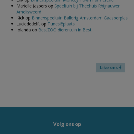
Marielle Jaspers
op
Speeltuin bij Theehuis Rhijnauwen
Amelisweerd
Kick
op
Binnenspeeltuin Ballorig Amsterdam Gaasperplas
Luciededelft
op
Tunesiëplaats
Jolanda
op
BestZOO dierentuin in Best
Like ons
Volg ons op