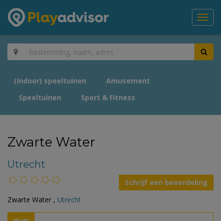
Toggl
navig
(Indoor) speeltuinen
Amusement
Speeltuinen
Sport & Fitness
Zwarte Water
Utrecht
Schrijf een beoordeling
Zwarte Water ,
Utrecht