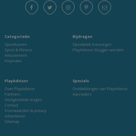
Categorieën
Bijdragen
Speeltuinen
Speelplek toevoegen
Sport & Fitness
PlayAdvisor blogger worden
Amusement
Inspiratie
PlayAdvisor
Specials
Over PlayAdvisor
Ontdekkingen van PlayAdvisor
Partners
Aanraders
Veelgestelde vragen
Contact
Voorwaarden & privacy
Adverteren
Sitemap