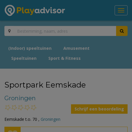
Toggl
navig
(Indoor) speeltuinen
Amusement
Speeltuinen
Sport & Fitness
Sportpark Eemskade
Groningen
Schrijf een beoordeling
Eemskade t.o. 70 ,
Groningen