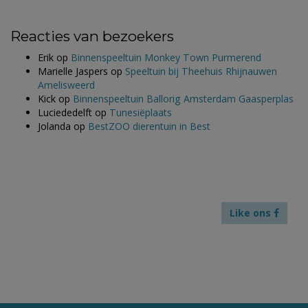
Reacties van bezoekers
Erik
op
Binnenspeeltuin Monkey Town Purmerend
Marielle Jaspers
op
Speeltuin bij Theehuis Rhijnauwen
Amelisweerd
Kick
op
Binnenspeeltuin Ballorig Amsterdam Gaasperplas
Luciededelft
op
Tunesiëplaats
Jolanda
op
BestZOO dierentuin in Best
Like ons