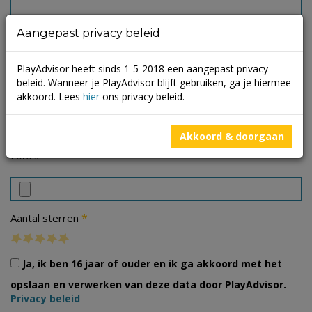
Aangepast privacy beleid
PlayAdvisor heeft sinds 1-5-2018 een aangepast privacy
beleid. Wanneer je PlayAdvisor blijft gebruiken, ga je hiermee
akkoord. Lees
hier
ons privacy beleid.
Akkoord & doorgaan
Foto's
*
Aantal sterren
Ja, ik ben 16 jaar of ouder en ik ga akkoord met het
opslaan en verwerken van deze data door PlayAdvisor.
Privacy beleid