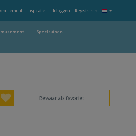
|
Amusement
Inspiratie
Inloggen
Registreren
Amusement
Speeltuinen
Bewaar als favoriet