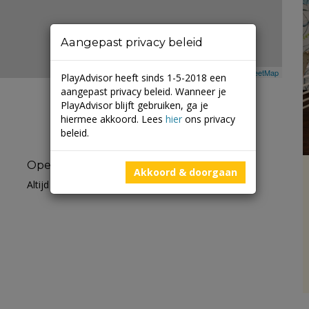
Aangepast privacy beleid
Leaflet
| ©
Mapbox
©
OpenStreetMap
PlayAdvisor heeft sinds 1-5-2018 een
aangepast privacy beleid. Wanneer je
PlayAdvisor blijft gebruiken, ga je
hiermee akkoord. Lees
hier
ons privacy
beleid.
Openingstijden
Akkoord & doorgaan
Altijd open