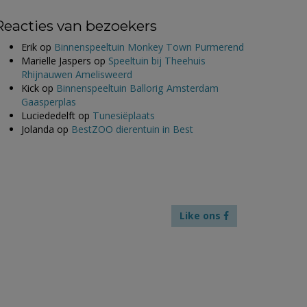
Reacties van bezoekers
Erik
op
Binnenspeeltuin Monkey Town Purmerend
Marielle Jaspers
op
Speeltuin bij Theehuis
Rhijnauwen Amelisweerd
Kick
op
Binnenspeeltuin Ballorig Amsterdam
Gaasperplas
Luciededelft
op
Tunesiëplaats
Jolanda
op
BestZOO dierentuin in Best
Like ons