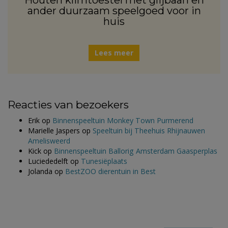
ander duurzaam speelgoed voor in
huis
Lees meer
Reacties van bezoekers
Erik
op
Binnenspeeltuin Monkey Town Purmerend
Marielle Jaspers
op
Speeltuin bij Theehuis Rhijnauwen
Amelisweerd
Kick
op
Binnenspeeltuin Ballorig Amsterdam Gaasperplas
Luciededelft
op
Tunesiëplaats
Jolanda
op
BestZOO dierentuin in Best