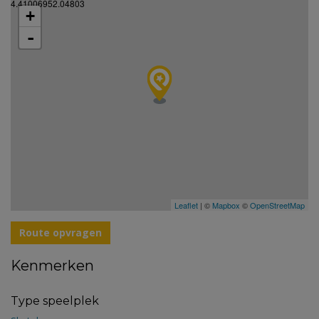
4.41006952.04803
+
-
Leaflet
| ©
Mapbox
©
OpenStreetMap
Route opvragen
Kenmerken
Type speelplek