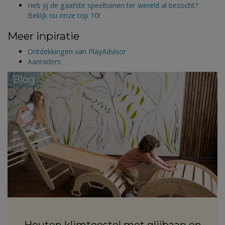
Heb jij de gaafste speeltuinen ter wereld al bezocht?
Bekijk nu onze top 10!
Meer inpiratie
Ontdekkingen van PlayAdvisor
Aanraders
Blog
Houten klimtoestel met glijbaan en