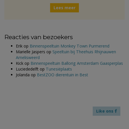
Lees meer
Reacties van bezoekers
Erik
op
Binnenspeeltuin Monkey Town Purmerend
Marielle Jaspers
op
Speeltuin bij Theehuis Rhijnauwen
Amelisweerd
Kick
op
Binnenspeeltuin Ballorig Amsterdam Gaasperplas
Luciededelft
op
Tunesiëplaats
Jolanda
op
BestZOO dierentuin in Best
Like ons