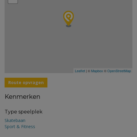
Leaflet
| ©
Mapbox
©
OpenStreetMap
Route opvragen
Kenmerken
Type speelplek
Skatebaan
Sport & Fitness