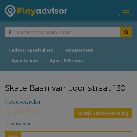
Toggl
navig
(Indoor) speeltuinen
Amusement
Speeltuinen
Sport & Fitness
Skate Baan van Loonstraat 130
Leeuwarden
Schrijf een beoordeling
,
Leeuwarden