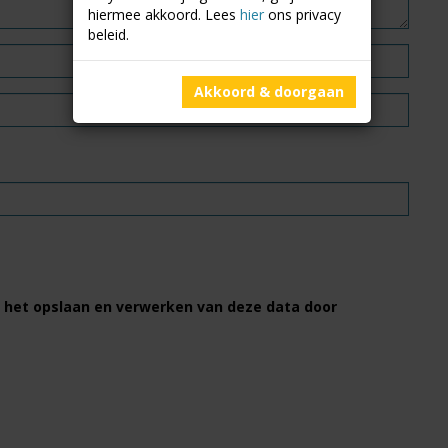
hiermee akkoord. Lees
hier
ons privacy
beleid.
Akkoord & doorgaan
et het opslaan en verwerken van deze data door