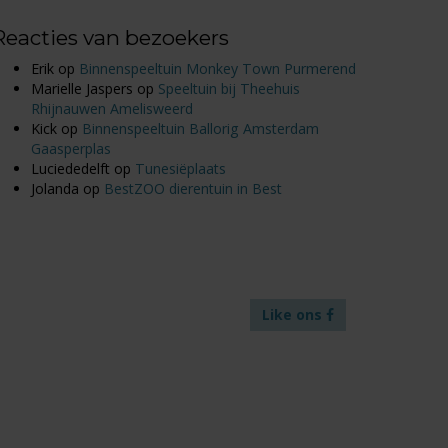
Reacties van bezoekers
Erik
op
Binnenspeeltuin Monkey Town Purmerend
Marielle Jaspers
op
Speeltuin bij Theehuis
Rhijnauwen Amelisweerd
Kick
op
Binnenspeeltuin Ballorig Amsterdam
Gaasperplas
Luciededelft
op
Tunesiëplaats
Jolanda
op
BestZOO dierentuin in Best
Like ons