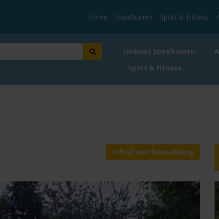
Home
Speeltuinen
Sport & Fitness
(Indoor) speeltuinen
Sport & Fitness
Schrijf een beoordeling