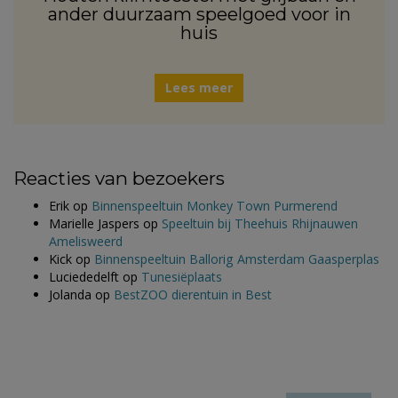
ander duurzaam speelgoed voor in
huis
Lees meer
Reacties van bezoekers
Erik
op
Binnenspeeltuin Monkey Town Purmerend
Marielle Jaspers
op
Speeltuin bij Theehuis Rhijnauwen
Amelisweerd
Kick
op
Binnenspeeltuin Ballorig Amsterdam Gaasperplas
Luciededelft
op
Tunesiëplaats
Jolanda
op
BestZOO dierentuin in Best