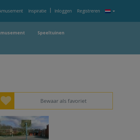
|
Amusement
Inspiratie
Inloggen
Registreren
Amusement
Speeltuinen
Bewaar als favoriet