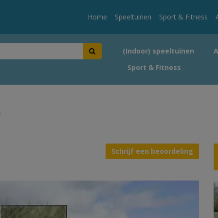
Home
Speeltuinen
Sport & Fitness
(Indoor) speeltuinen
Sport & Fitness
m
Schrijf een beoordeling