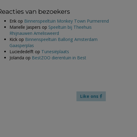
Reacties van bezoekers
Erik
op
Binnenspeeltuin Monkey Town Purmerend
Marielle Jaspers
op
Speeltuin bij Theehuis
Rhijnauwen Amelisweerd
Kick
op
Binnenspeeltuin Ballorig Amsterdam
Gaasperplas
Luciededelft
op
Tunesiëplaats
Jolanda
op
BestZOO dierentuin in Best
Like ons