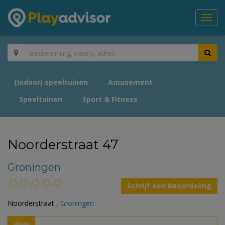
Toggl
navig
(Indoor) speeltuinen
Amusement
Speeltuinen
Sport & Fitness
Noorderstraat 47
Groningen
Schrijf een beoordeling
Noorderstraat ,
Groningen