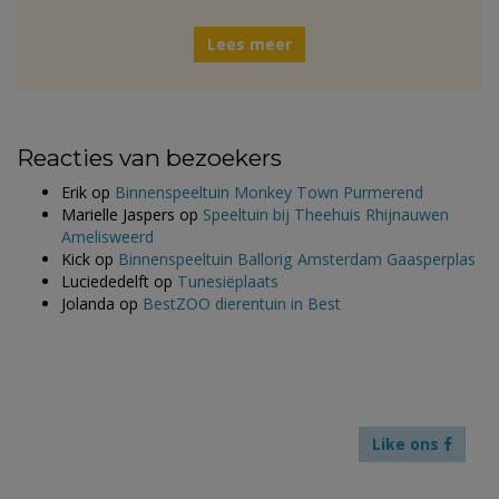
Lees meer
Reacties van bezoekers
Erik
op
Binnenspeeltuin Monkey Town Purmerend
Marielle Jaspers
op
Speeltuin bij Theehuis Rhijnauwen
Amelisweerd
Kick
op
Binnenspeeltuin Ballorig Amsterdam Gaasperplas
Luciededelft
op
Tunesiëplaats
Jolanda
op
BestZOO dierentuin in Best
Like ons