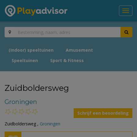
Toggl
navig
(Indoor) speeltuinen
Amusement
Speeltuinen
Sport & Fitness
Zuidboldersweg
Groningen
Schrijf een beoordeling
Zuidboldersweg ,
Groningen