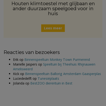
Houten klimtoestel met glijbaan en
ander duurzaam speelgoed voor in
huis
Lees meer
Reacties van bezoekers
Erik
op
Binnenspeeltuin Monkey Town Purmerend
Marielle Jaspers
op
Speeltuin bij Theehuis Rhijnauwen
Amelisweerd
Kick
op
Binnenspeeltuin Ballorig Amsterdam Gaasperplas
Luciededelft
op
Tunesiëplaats
Jolanda
op
BestZOO dierentuin in Best