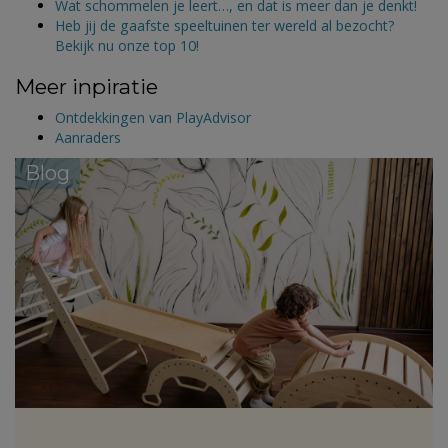
Wat schommelen je leert…, en dat is meer dan je denkt!
Heb jij de gaafste speeltuinen ter wereld al bezocht?
Bekijk nu onze top 10!
Meer inpiratie
Ontdekkingen van PlayAdvisor
Aanraders
Blog