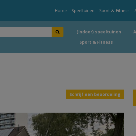
Home
Speeltuinen
Sport & Fitness
(Indoor) speeltuinen
Sport & Fitness
Schrijf een beoordeling