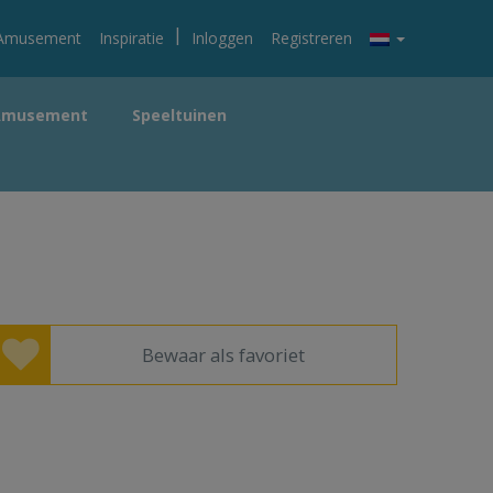
|
Amusement
Inspiratie
Inloggen
Registreren
Amusement
Speeltuinen
Bewaar als favoriet