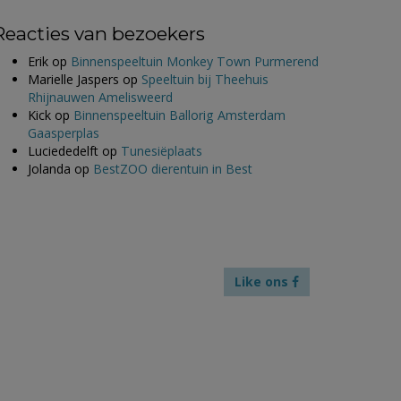
Reacties van bezoekers
Erik
op
Binnenspeeltuin Monkey Town Purmerend
Marielle Jaspers
op
Speeltuin bij Theehuis
Rhijnauwen Amelisweerd
Kick
op
Binnenspeeltuin Ballorig Amsterdam
Gaasperplas
Luciededelft
op
Tunesiëplaats
Jolanda
op
BestZOO dierentuin in Best
Like ons