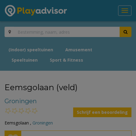
Toggl
navig
(Indoor) speeltuinen
Amusement
Speeltuinen
Sport & Fitness
Eemsgolaan (veld)
Groningen
Schrijf een beoordeling
Eemsgolaan ,
Groningen