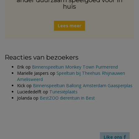
ander duurzaam speelgoed voor in
huis
Lees meer
Reacties van bezoekers
Erik
op
Binnenspeeltuin Monkey Town Purmerend
Marielle Jaspers
op
Speeltuin bij Theehuis Rhijnauwen
Amelisweerd
Kick
op
Binnenspeeltuin Ballorig Amsterdam Gaasperplas
Luciededelft
op
Tunesiëplaats
Jolanda
op
BestZOO dierentuin in Best
Like ons