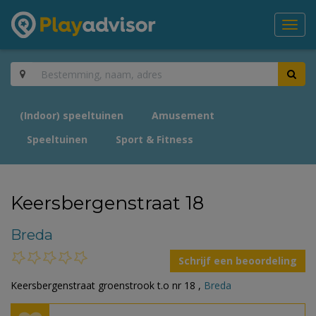
Toggl
navig
(Indoor) speeltuinen
Amusement
Speeltuinen
Sport & Fitness
Keersbergenstraat 18
Breda
Schrijf een beoordeling
Keersbergenstraat groenstrook t.o nr 18 ,
Breda