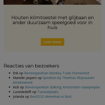
Houten klimtoestel met glijbaan en
ander duurzaam speelgoed voor in
huis
Lees meer
Reacties van bezoekers
Erik
op
Binnenspeeltuin Monkey Town Purmerend
Marielle Jaspers
op
Speeltuin bij Theehuis Rhijnauwen
Amelisweerd
Kick
op
Binnenspeeltuin Ballorig Amsterdam Gaasperplas
Luciededelft
op
Tunesiëplaats
Jolanda
op
BestZOO dierentuin in Best