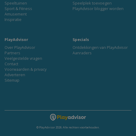
Speeltuinen
Speelplek toevoegen
Sport & Fitness
PlayAdvisor blogger worden
Amusement
Inspiratie
PlayAdvisor
Specials
Over PlayAdvisor
Ontdekkingen van PlayAdvisor
Partners
Aanraders
Veelgestelde vragen
Contact
Voorwaarden & privacy
Adverteren
Sitemap
© PlayAdvisor 2026. Alle rechten voorbehouden.