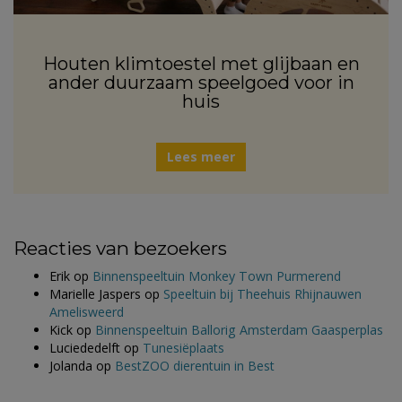
Houten klimtoestel met glijbaan en
ander duurzaam speelgoed voor in
huis
Lees meer
Reacties van bezoekers
Erik
op
Binnenspeeltuin Monkey Town Purmerend
Marielle Jaspers
op
Speeltuin bij Theehuis Rhijnauwen
Amelisweerd
Kick
op
Binnenspeeltuin Ballorig Amsterdam Gaasperplas
Luciededelft
op
Tunesiëplaats
Jolanda
op
BestZOO dierentuin in Best