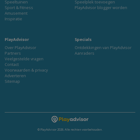
Speeltuinen
Speelplek toevoegen
Sport & Fitness
PlayAdvisor blogger worden
Amusement
Inspiratie
PlayAdvisor
Specials
Over PlayAdvisor
Ontdekkingen van PlayAdvisor
Partners
Aanraders
Veelgestelde vragen
Contact
Voorwaarden & privacy
Adverteren
Sitemap
© PlayAdvisor 2026. Alle rechten voorbehouden.