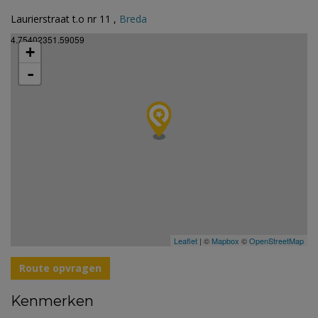
Laurierstraat t.o nr 11 ,
Breda
4.75402351.59059
+
-
Leaflet
| ©
Mapbox
©
OpenStreetMap
Route opvragen
Kenmerken