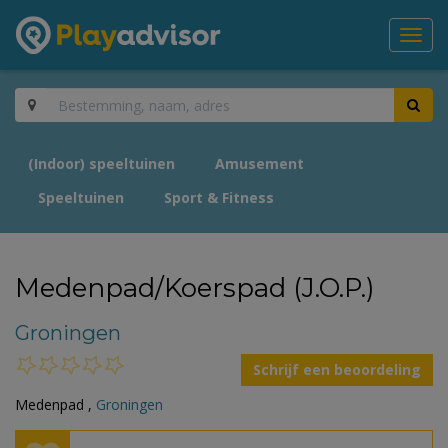
Toggl
navig
(Indoor) speeltuinen
Amusement
Speeltuinen
Sport & Fitness
Medenpad/Koerspad (J.O.P.)
Groningen
Schrijf een beoordeling
Medenpad ,
Groningen