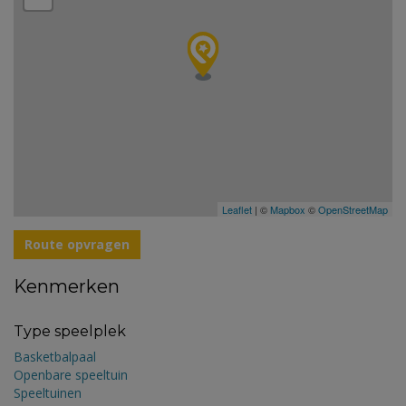
Leaflet
| ©
Mapbox
©
OpenStreetMap
Route opvragen
Kenmerken
Type speelplek
Basketbalpaal
Openbare speeltuin
Speeltuinen