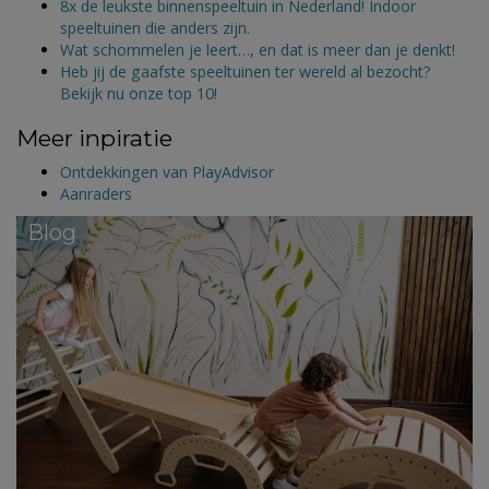
8x de leukste binnenspeeltuin in Nederland! Indoor
speeltuinen die anders zijn.
Wat schommelen je leert…, en dat is meer dan je denkt!
Heb jij de gaafste speeltuinen ter wereld al bezocht?
Bekijk nu onze top 10!
Meer inpiratie
Ontdekkingen van PlayAdvisor
Aanraders
Blog