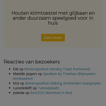
Houten klimtoestel met glijbaan en
ander duurzaam speelgoed voor in
huis
Lees meer
Reacties van bezoekers
Erik
op
Binnenspeeltuin Monkey Town Purmerend
Marielle Jaspers
op
Speeltuin bij Theehuis Rhijnauwen
Amelisweerd
Kick
op
Binnenspeeltuin Ballorig Amsterdam Gaasperplas
Luciededelft
op
Tunesiëplaats
Jolanda
op
BestZOO dierentuin in Best