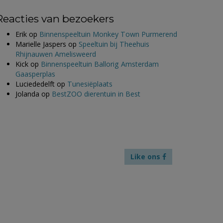
Reacties van bezoekers
Erik
op
Binnenspeeltuin Monkey Town Purmerend
Marielle Jaspers
op
Speeltuin bij Theehuis
Rhijnauwen Amelisweerd
Kick
op
Binnenspeeltuin Ballorig Amsterdam
Gaasperplas
Luciededelft
op
Tunesiëplaats
Jolanda
op
BestZOO dierentuin in Best
Like ons