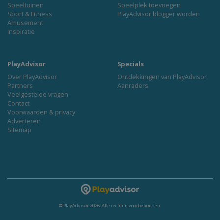
Speeltuinen
Speelplek toevoegen
Sport & Fitness
PlayAdvisor blogger worden
Amusement
Inspiratie
PlayAdvisor
Specials
Over PlayAdvisor
Ontdekkingen van PlayAdvisor
Partners
Aanraders
Veelgestelde vragen
Contact
Voorwaarden & privacy
Adverteren
Sitemap
© PlayAdvisor 2026. Alle rechten voorbehouden.