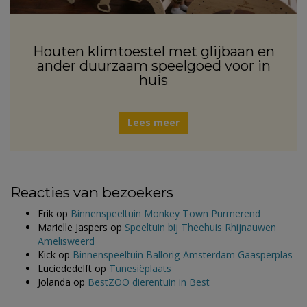
Houten klimtoestel met glijbaan en
ander duurzaam speelgoed voor in
huis
Lees meer
Reacties van bezoekers
Erik
op
Binnenspeeltuin Monkey Town Purmerend
Marielle Jaspers
op
Speeltuin bij Theehuis Rhijnauwen
Amelisweerd
Kick
op
Binnenspeeltuin Ballorig Amsterdam Gaasperplas
Luciededelft
op
Tunesiëplaats
Jolanda
op
BestZOO dierentuin in Best