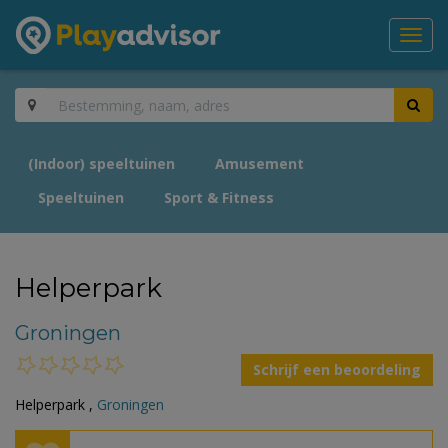
Toggl
navig
(Indoor) speeltuinen
Amusement
Speeltuinen
Sport & Fitness
Helperpark
Groningen
Schrijf een beoordeling
Helperpark ,
Groningen