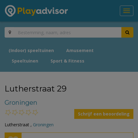
Toggl
navig
(Indoor) speeltuinen
Amusement
Speeltuinen
Sport & Fitness
Lutherstraat 29
Groningen
Schrijf een beoordeling
Lutherstraat ,
Groningen