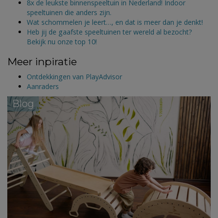
8x de leukste binnenspeeltuin in Nederland! Indoor
speeltuinen die anders zijn.
Wat schommelen je leert…, en dat is meer dan je denkt!
Heb jij de gaafste speeltuinen ter wereld al bezocht?
Bekijk nu onze top 10!
Meer inpiratie
Ontdekkingen van PlayAdvisor
Aanraders
Blog