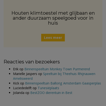
Houten klimtoestel met glijbaan en
ander duurzaam speelgoed voor in
huis
Lees meer
Reacties van bezoekers
Erik
op
Binnenspeeltuin Monkey Town Purmerend
Marielle Jaspers
op
Speeltuin bij Theehuis Rhijnauwen
Amelisweerd
Kick
op
Binnenspeeltuin Ballorig Amsterdam Gaasperplas
Luciededelft
op
Tunesiëplaats
Jolanda
op
BestZOO dierentuin in Best