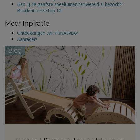
Heb jij de gaafste speeltuinen ter wereld al bezocht?
Bekijk nu onze top 10!
Meer inpiratie
Ontdekkingen van PlayAdvisor
Aanraders
Blog