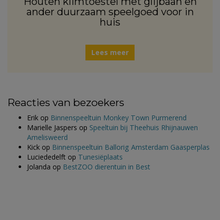
Houten klimtoestel met glijbaan en
ander duurzaam speelgoed voor in
huis
Lees meer
Reacties van bezoekers
Erik
op
Binnenspeeltuin Monkey Town Purmerend
Marielle Jaspers
op
Speeltuin bij Theehuis Rhijnauwen
Amelisweerd
Kick
op
Binnenspeeltuin Ballorig Amsterdam Gaasperplas
Luciededelft
op
Tunesiëplaats
Jolanda
op
BestZOO dierentuin in Best