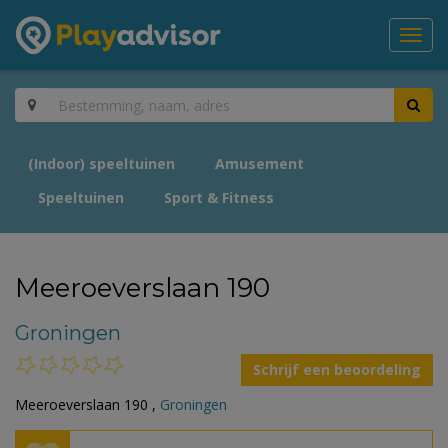
Toggl
navig
(Indoor) speeltuinen
Amusement
Speeltuinen
Sport & Fitness
Meeroeverslaan 190
Groningen
Schrijf een beoordeling
Meeroeverslaan 190 ,
Groningen