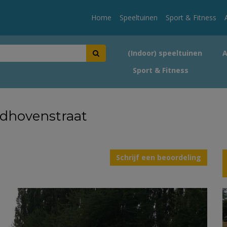
Home
Speeltuinen
Sport & Fitness
(Indoor) speeltuinen
Sport & Fitness
ndhovenstraat
Schrijf een beoordeling