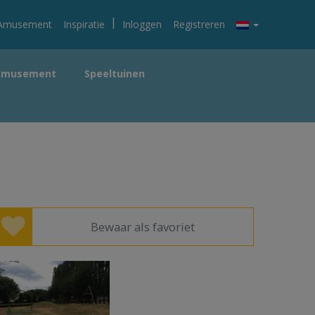
|
Amusement
Inspiratie
Inloggen
Registreren
Amusement
Speeltuinen
Bewaar als favoriet