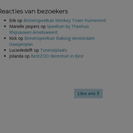
Reacties van bezoekers
Erik
op
Binnenspeeltuin Monkey Town Purmerend
Marielle Jaspers
op
Speeltuin bij Theehuis
Rhijnauwen Amelisweerd
Kick
op
Binnenspeeltuin Ballorig Amsterdam
Gaasperplas
Luciededelft
op
Tunesiëplaats
Jolanda
op
BestZOO dierentuin in Best
Like ons