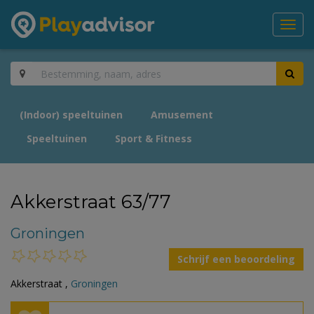
Toggl
navig
(Indoor) speeltuinen
Amusement
Speeltuinen
Sport & Fitness
Akkerstraat 63/77
Groningen
Schrijf een beoordeling
Akkerstraat ,
Groningen