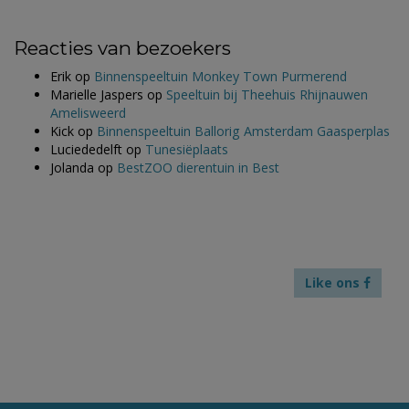
Reacties van bezoekers
Erik
op
Binnenspeeltuin Monkey Town Purmerend
Marielle Jaspers
op
Speeltuin bij Theehuis Rhijnauwen
Amelisweerd
Kick
op
Binnenspeeltuin Ballorig Amsterdam Gaasperplas
Luciededelft
op
Tunesiëplaats
Jolanda
op
BestZOO dierentuin in Best
Like ons