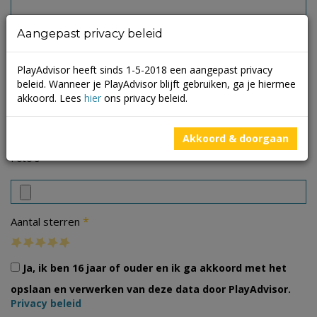
Aangepast privacy beleid
PlayAdvisor heeft sinds 1-5-2018 een aangepast privacy
beleid. Wanneer je PlayAdvisor blijft gebruiken, ga je hiermee
akkoord. Lees
hier
ons privacy beleid.
Akkoord & doorgaan
Foto's
*
Aantal sterren
Ja, ik ben 16 jaar of ouder en ik ga akkoord met het
opslaan en verwerken van deze data door PlayAdvisor.
Privacy beleid