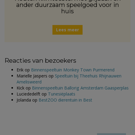
ander duurzaam speelgoed voor in
huis
Lees meer
Reacties van bezoekers
Erik
op
Binnenspeeltuin Monkey Town Purmerend
Marielle Jaspers
op
Speeltuin bij Theehuis Rhijnauwen
Amelisweerd
Kick
op
Binnenspeeltuin Ballorig Amsterdam Gaasperplas
Luciededelft
op
Tunesiëplaats
Jolanda
op
BestZOO dierentuin in Best