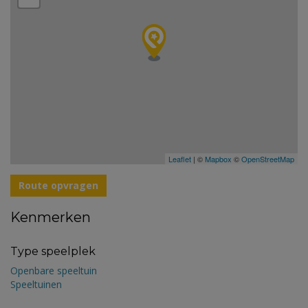
Leaflet
| ©
Mapbox
©
OpenStreetMap
Route opvragen
Kenmerken
Type speelplek
Openbare speeltuin
Speeltuinen