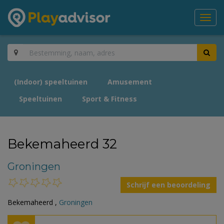
Toggl
navig
(Indoor) speeltuinen
Amusement
Speeltuinen
Sport & Fitness
Bekemaheerd 32
Groningen
Schrijf een beoordeling
Bekemaheerd ,
Groningen