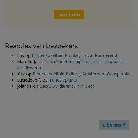
Lees meer
Reacties van bezoekers
Erik
op
Binnenspeeltuin Monkey Town Purmerend
Marielle Jaspers
op
Speeltuin bij Theehuis Rhijnauwen
Amelisweerd
Kick
op
Binnenspeeltuin Ballorig Amsterdam Gaasperplas
Luciededelft
op
Tunesiëplaats
Jolanda
op
BestZOO dierentuin in Best
Like ons