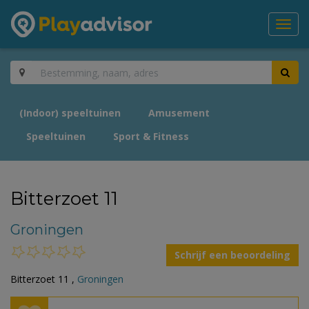
Toggl
navig
(Indoor) speeltuinen
Amusement
Speeltuinen
Sport & Fitness
Bitterzoet 11
Groningen
Schrijf een beoordeling
Bitterzoet 11 ,
Groningen