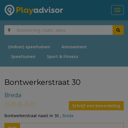
Toggl
navig
(Indoor) speeltuinen
Amusement
Speeltuinen
Sport & Fitness
Bontwerkerstraat 30
Breda
Schrijf een beoordeling
Bontwerkerstraat naast nr 30 ,
Breda