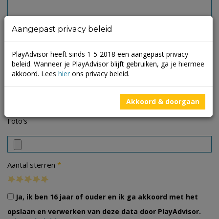
Aangepast privacy beleid
PlayAdvisor heeft sinds 1-5-2018 een aangepast privacy
beleid. Wanneer je PlayAdvisor blijft gebruiken, ga je hiermee
akkoord. Lees
hier
ons privacy beleid.
Akkoord & doorgaan
Foto's
*
Aantal sterren
Ja, ik ben 16 jaar of ouder en ik ga akkoord met het
opslaan en verwerken van deze data door PlayAdvisor.