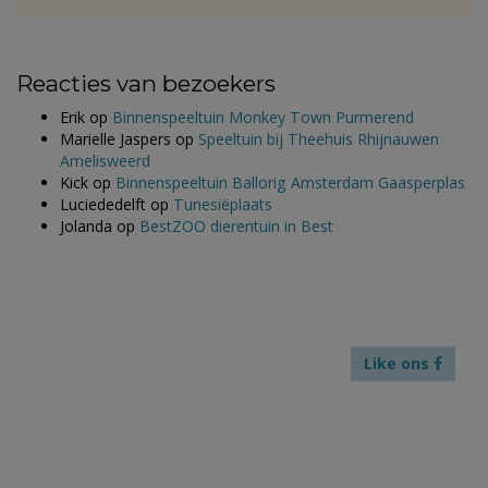
Reacties van bezoekers
Erik
op
Binnenspeeltuin Monkey Town Purmerend
Marielle Jaspers
op
Speeltuin bij Theehuis Rhijnauwen
Amelisweerd
Kick
op
Binnenspeeltuin Ballorig Amsterdam Gaasperplas
Luciededelft
op
Tunesiëplaats
Jolanda
op
BestZOO dierentuin in Best
Like ons