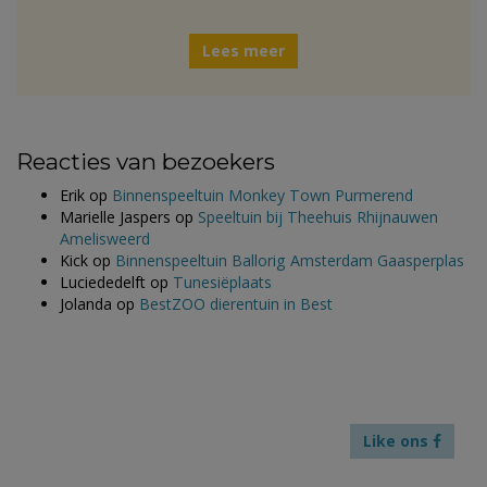
Lees meer
Reacties van bezoekers
Erik
op
Binnenspeeltuin Monkey Town Purmerend
Marielle Jaspers
op
Speeltuin bij Theehuis Rhijnauwen
Amelisweerd
Kick
op
Binnenspeeltuin Ballorig Amsterdam Gaasperplas
Luciededelft
op
Tunesiëplaats
Jolanda
op
BestZOO dierentuin in Best
Like ons