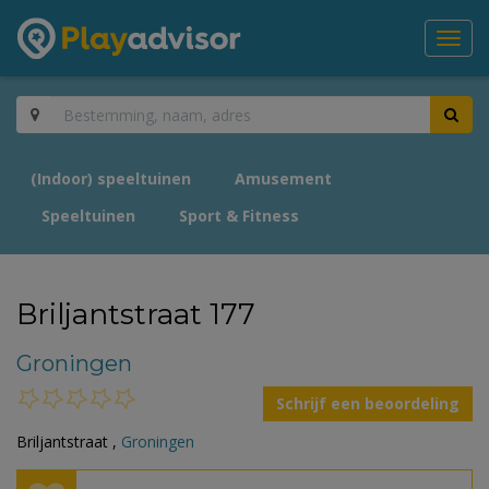
Toggl
navig
(Indoor) speeltuinen
Amusement
Speeltuinen
Sport & Fitness
Briljantstraat 177
Groningen
Schrijf een beoordeling
Briljantstraat ,
Groningen