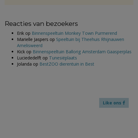
Reacties van bezoekers
Erik
op
Binnenspeeltuin Monkey Town Purmerend
Marielle Jaspers
op
Speeltuin bij Theehuis Rhijnauwen
Amelisweerd
Kick
op
Binnenspeeltuin Ballorig Amsterdam Gaasperplas
Luciededelft
op
Tunesiëplaats
Jolanda
op
BestZOO dierentuin in Best
Like ons