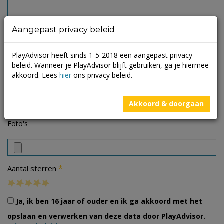
Aangepast privacy beleid
PlayAdvisor heeft sinds 1-5-2018 een aangepast privacy
beleid. Wanneer je PlayAdvisor blijft gebruiken, ga je hiermee
akkoord. Lees
hier
ons privacy beleid.
Akkoord & doorgaan
Foto's
*
Aantal sterren
Ja, ik ben 16 jaar of ouder en ik ga akkoord met het
opslaan en verwerken van deze data door PlayAdvisor.