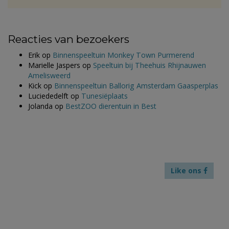
Reacties van bezoekers
Erik
op
Binnenspeeltuin Monkey Town Purmerend
Marielle Jaspers
op
Speeltuin bij Theehuis Rhijnauwen
Amelisweerd
Kick
op
Binnenspeeltuin Ballorig Amsterdam Gaasperplas
Luciededelft
op
Tunesiëplaats
Jolanda
op
BestZOO dierentuin in Best
Like ons