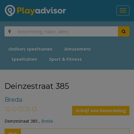
Toggl
navig
(Indoor) speeltuinen
Amusement
Speeltuinen
Sport & Fitness
Deinzestraat 385
Breda
Schrijf een beoordeling
Deinzestraat 385 ,
Breda