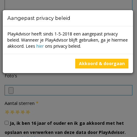
Aangepast privacy beleid
PlayAdvisor heeft sinds 1-5-2018 een aangepast privacy
beleid. Wanneer je PlayAdvisor blijft gebruiken, ga je hiermee
akkoord. Lees
hier
ons privacy beleid.
Akkoord & doorgaan
Foto's
*
Aantal sterren
Ja, ik ben 16 jaar of ouder en ik ga akkoord met het
opslaan en verwerken van deze data door PlayAdvisor.