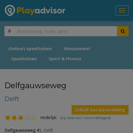
Toggl
navig
(Indoor) speeltuinen
Amusement
Speeltuinen
Sport & Fitness
Delfgauwseweg
Delft
Schrijf een beoordeling
redelijk
(
op basis van 1 beoordelingen
)
Delfgauwseweg 41,
Delft