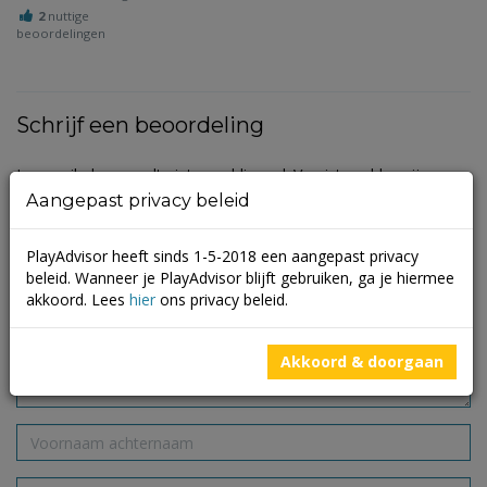
2
nuttige
beoordelingen
Schrijf een beoordeling
Je e-mailadres wordt niet gepubliceerd.
Vereiste velden zijn
gemarkeerd met
*
Aangepast privacy beleid
PlayAdvisor heeft sinds 1-5-2018 een aangepast privacy
beleid. Wanneer je PlayAdvisor blijft gebruiken, ga je hiermee
akkoord. Lees
hier
ons privacy beleid.
Akkoord & doorgaan