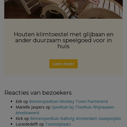
Houten klimtoestel met glijbaan en
ander duurzaam speelgoed voor in
huis
Lees meer
Reacties van bezoekers
Erik
op
Binnenspeeltuin Monkey Town Purmerend
Marielle Jaspers
op
Speeltuin bij Theehuis Rhijnauwen
Amelisweerd
Kick
op
Binnenspeeltuin Ballorig Amsterdam Gaasperplas
Luciededelft
op
Tunesiëplaats