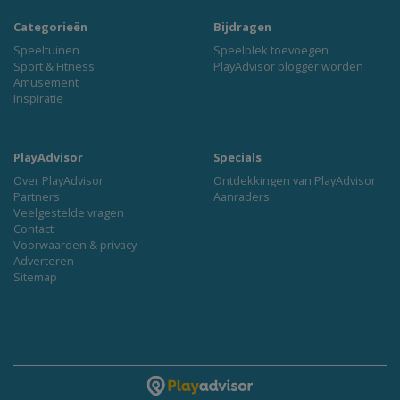
Categorieën
Bijdragen
Speeltuinen
Speelplek toevoegen
Sport & Fitness
PlayAdvisor blogger worden
Amusement
Inspiratie
PlayAdvisor
Specials
Over PlayAdvisor
Ontdekkingen van PlayAdvisor
Partners
Aanraders
Veelgestelde vragen
Contact
Voorwaarden & privacy
Adverteren
Sitemap