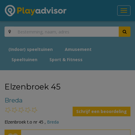
Toggl
navig
(Indoor) speeltuinen
Amusement
Speeltuinen
Sport & Fitness
Elzenbroek 45
Breda
Schrijf een beoordeling
Elzenbroek t.o nr 45 ,
Breda