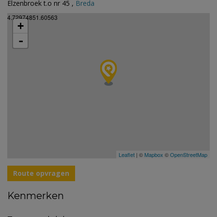
Elzenbroek t.o nr 45 ,
Breda
4.72974851.60563
+
-
Leaflet
| ©
Mapbox
©
OpenStreetMap
Route opvragen
Kenmerken