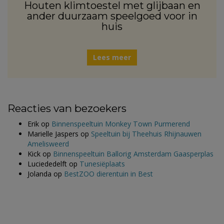
Houten klimtoestel met glijbaan en
ander duurzaam speelgoed voor in
huis
Lees meer
Reacties van bezoekers
Erik
op
Binnenspeeltuin Monkey Town Purmerend
Marielle Jaspers
op
Speeltuin bij Theehuis Rhijnauwen
Amelisweerd
Kick
op
Binnenspeeltuin Ballorig Amsterdam Gaasperplas
Luciededelft
op
Tunesiëplaats
Jolanda
op
BestZOO dierentuin in Best