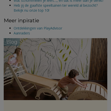
Wat schommelen je leert…, en dat is meer dan je denkt!
Heb jij de gaafste speeltuinen ter wereld al bezocht?
Bekijk nu onze top 10!
Meer inpiratie
Ontdekkingen van PlayAdvisor
Aanraders
Blog