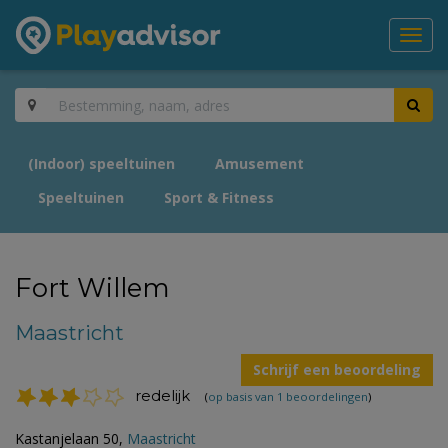
Toggl
navig
(Indoor) speeltuinen
Amusement
Speeltuinen
Sport & Fitness
Fort Willem
Maastricht
Schrijf een beoordeling
redelijk
(
op basis van 1 beoordelingen
)
Kastanjelaan 50,
Maastricht