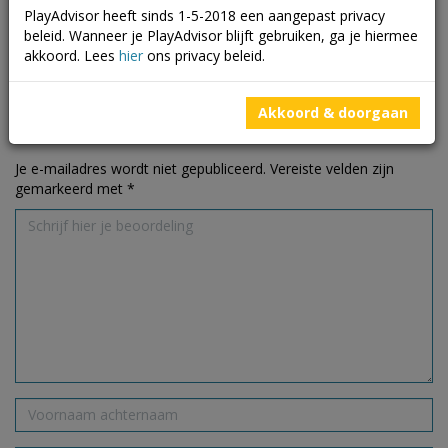
53
beoordelingen
PlayAdvisor heeft sinds 1-5-2018 een aangepast privacy
0
nuttige
beleid. Wanneer je PlayAdvisor blijft gebruiken, ga je hiermee
beoordelingen
akkoord. Lees
hier
ons privacy beleid.
Akkoord & doorgaan
Schrijf een beoordeling
Je e-mailadres wordt niet gepubliceerd.
Vereiste velden zijn
gemarkeerd met
*