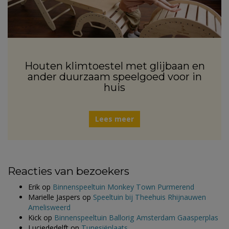
Houten klimtoestel met glijbaan en
ander duurzaam speelgoed voor in
huis
Lees meer
Reacties van bezoekers
Erik
op
Binnenspeeltuin Monkey Town Purmerend
Marielle Jaspers
op
Speeltuin bij Theehuis Rhijnauwen
Amelisweerd
Kick
op
Binnenspeeltuin Ballorig Amsterdam Gaasperplas
Luciededelft
op
Tunesiëplaats