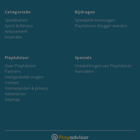
Categorieën
Bijdragen
Speeltuinen
Speelplek toevoegen
Sport & Fitness
PlayAdvisor blogger worden
Amusement
Inspiratie
PlayAdvisor
Specials
Over PlayAdvisor
Ontdekkingen van PlayAdvisor
Partners
Aanraders
Veelgestelde vragen
Contact
Voorwaarden & privacy
Adverteren
Sitemap