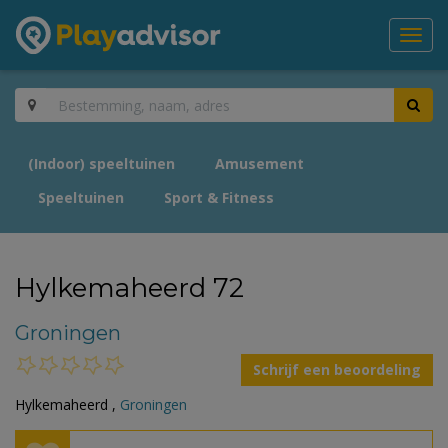
Toggl
navig
(Indoor) speeltuinen
Amusement
Speeltuinen
Sport & Fitness
Hylkemaheerd 72
Groningen
Schrijf een beoordeling
Hylkemaheerd ,
Groningen