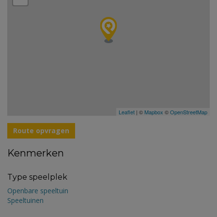
Leaflet
| ©
Mapbox
©
OpenStreetMap
Route opvragen
Kenmerken
Type speelplek
Openbare speeltuin
Speeltuinen