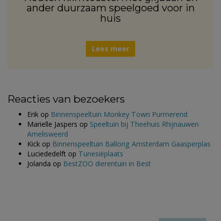
ander duurzaam speelgoed voor in
huis
Lees meer
Reacties van bezoekers
Erik
op
Binnenspeeltuin Monkey Town Purmerend
Marielle Jaspers
op
Speeltuin bij Theehuis Rhijnauwen
Amelisweerd
Kick
op
Binnenspeeltuin Ballorig Amsterdam Gaasperplas
Luciededelft
op
Tunesiëplaats
Jolanda
op
BestZOO dierentuin in Best