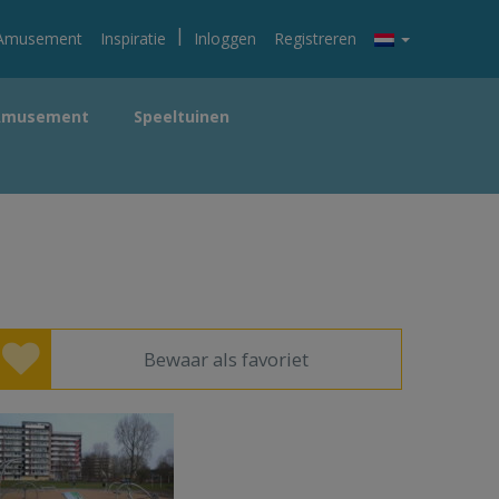
|
Amusement
Inspiratie
Inloggen
Registreren
Amusement
Speeltuinen
Bewaar als favoriet