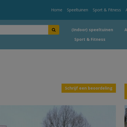
Home
Speeltuinen
Sport & Fitness
(Indoor) speeltuinen
Sport & Fitness
Schrijf een beoordeling