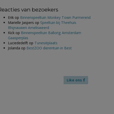
Reacties van bezoekers
Erik
op
Binnenspeeltuin Monkey Town Purmerend
Marielle Jaspers
op
Speeltuin bij Theehuis
Rhijnauwen Amelisweerd
Kick
op
Binnenspeeltuin Ballorig Amsterdam
Gaasperplas
Luciededelft
op
Tunesiëplaats
Jolanda
op
BestZOO dierentuin in Best
Like ons