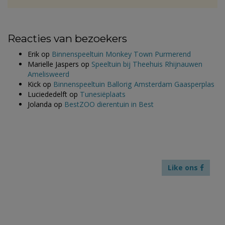
Reacties van bezoekers
Erik
op
Binnenspeeltuin Monkey Town Purmerend
Marielle Jaspers
op
Speeltuin bij Theehuis Rhijnauwen
Amelisweerd
Kick
op
Binnenspeeltuin Ballorig Amsterdam Gaasperplas
Luciededelft
op
Tunesiëplaats
Jolanda
op
BestZOO dierentuin in Best
Like ons