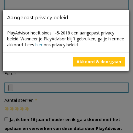
Aangepast privacy beleid
PlayAdvisor heeft sinds 1-5-2018 een aangepast privacy
beleid. Wanneer je PlayAdvisor blijft gebruiken, ga je hiermee
akkoord. Lees
hier
ons privacy beleid.
Akkoord & doorgaan
Foto's
*
Aantal sterren
Ja, ik ben 16 jaar of ouder en ik ga akkoord met het
opslaan en verwerken van deze data door PlayAdvisor.