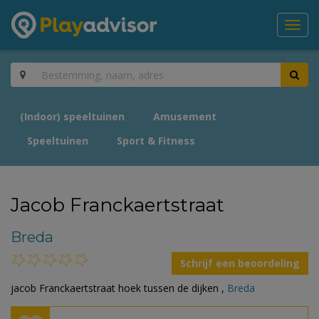
Toggl
navig
(Indoor) speeltuinen
Amusement
Speeltuinen
Sport & Fitness
Jacob Franckaertstraat
Breda
Schrijf een beoordeling
jacob Franckaertstraat hoek tussen de dijken ,
Breda