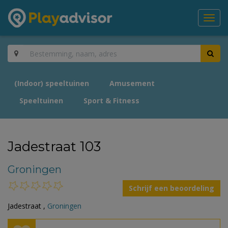
Toggl
navig
(Indoor) speeltuinen
Amusement
Speeltuinen
Sport & Fitness
Jadestraat 103
Groningen
Schrijf een beoordeling
Jadestraat ,
Groningen