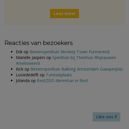
Lees meer
Reacties van bezoekers
Erik
op
Binnenspeeltuin Monkey Town Purmerend
Marielle Jaspers
op
Speeltuin bij Theehuis Rhijnauwen
Amelisweerd
Kick
op
Binnenspeeltuin Ballorig Amsterdam Gaasperplas
Luciededelft
op
Tunesiëplaats
Jolanda
op
BestZOO dierentuin in Best
Like ons