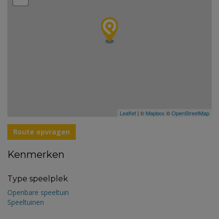
Leaflet
| ©
Mapbox
©
OpenStreetMap
Route opvragen
Kenmerken
Type speelplek
Openbare speeltuin
Speeltuinen