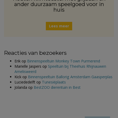
ander duurzaam speelgoed voor in
huis
Lees meer
Reacties van bezoekers
Erik
op
Binnenspeeltuin Monkey Town Purmerend
Marielle Jaspers
op
Speeltuin bij Theehuis Rhijnauwen
Amelisweerd
Kick
op
Binnenspeeltuin Ballorig Amsterdam Gaasperplas
Luciededelft
op
Tunesiëplaats
Jolanda
op
BestZOO dierentuin in Best