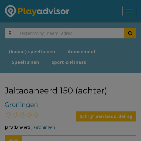
Toggl
navig
(Indoor) speeltuinen
Amusement
Speeltuinen
Sport & Fitness
Jaltadaheerd 150 (achter)
Groningen
Schrijf een beoordeling
Jaltadaheerd ,
Groningen