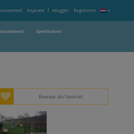
|
Amusement
Inspiratie
Inloggen
Registreren
Amusement
Speeltuinen
Bewaar als favoriet