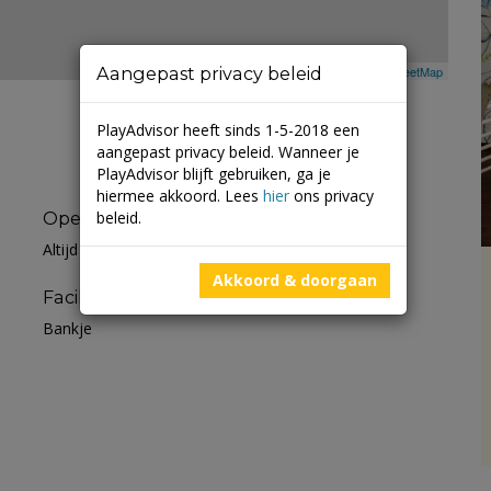
Aangepast privacy beleid
Leaflet
| ©
Mapbox
©
OpenStreetMap
PlayAdvisor heeft sinds 1-5-2018 een
aangepast privacy beleid. Wanneer je
PlayAdvisor blijft gebruiken, ga je
hiermee akkoord. Lees
hier
ons privacy
beleid.
Openingstijden
Altijd open
Akkoord & doorgaan
Faciliteiten
Bankje