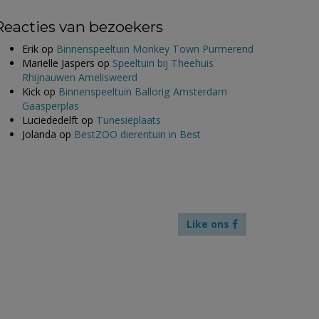
Reacties van bezoekers
Erik
op
Binnenspeeltuin Monkey Town Purmerend
Marielle Jaspers
op
Speeltuin bij Theehuis
Rhijnauwen Amelisweerd
Kick
op
Binnenspeeltuin Ballorig Amsterdam
Gaasperplas
Luciededelft
op
Tunesiëplaats
Jolanda
op
BestZOO dierentuin in Best
Like ons