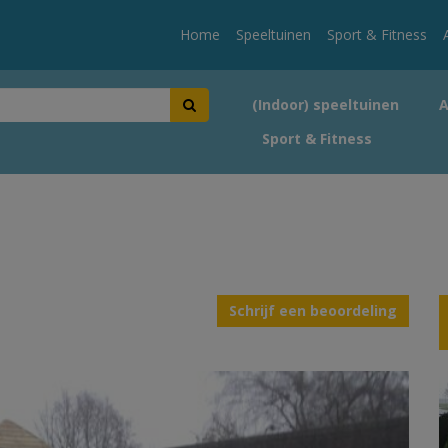
Home
Speeltuinen
Sport & Fitness
(Indoor) speeltuinen
Sport & Fitness
Schrijf een beoordeling