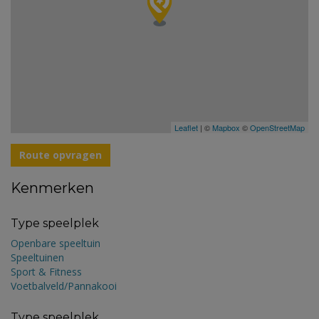
Leaflet
| ©
Mapbox
©
OpenStreetMap
Route opvragen
Kenmerken
Type speelplek
Openbare speeltuin
Speeltuinen
Sport & Fitness
Voetbalveld/Pannakooi
Type speelplek