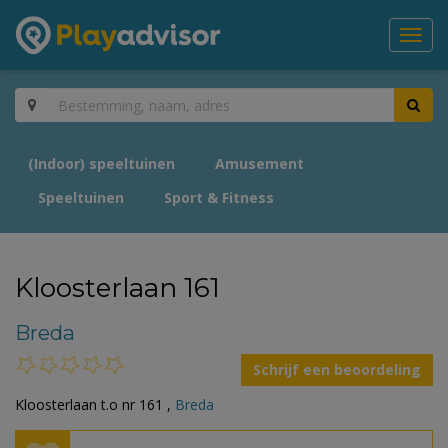
Toggl
navig
(Indoor) speeltuinen
Amusement
Speeltuinen
Sport & Fitness
Kloosterlaan 161
Breda
Schrijf een beoordeling
Kloosterlaan t.o nr 161 ,
Breda