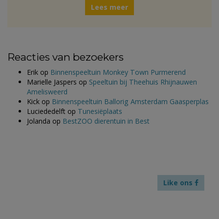
Lees meer
Reacties van bezoekers
Erik
op
Binnenspeeltuin Monkey Town Purmerend
Marielle Jaspers
op
Speeltuin bij Theehuis Rhijnauwen
Amelisweerd
Kick
op
Binnenspeeltuin Ballorig Amsterdam Gaasperplas
Luciededelft
op
Tunesiëplaats
Jolanda
op
BestZOO dierentuin in Best
Like ons