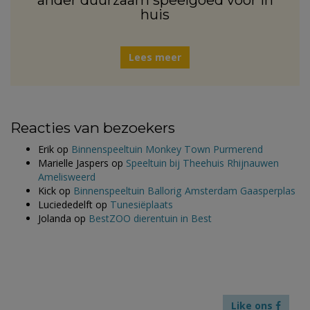
ander duurzaam speelgoed voor in
huis
Lees meer
Reacties van bezoekers
Erik
op
Binnenspeeltuin Monkey Town Purmerend
Marielle Jaspers
op
Speeltuin bij Theehuis Rhijnauwen
Amelisweerd
Kick
op
Binnenspeeltuin Ballorig Amsterdam Gaasperplas
Luciededelft
op
Tunesiëplaats
Jolanda
op
BestZOO dierentuin in Best
Like ons