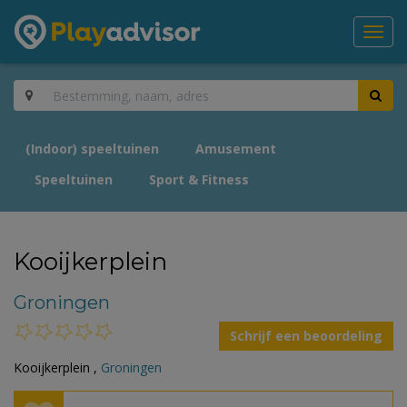
Toggl
navig
(Indoor) speeltuinen
Amusement
Speeltuinen
Sport & Fitness
Kooijkerplein
Groningen
Schrijf een beoordeling
Kooijkerplein ,
Groningen